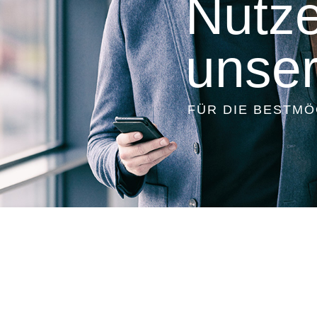
Nutze
unse
FÜR DIE BESTM