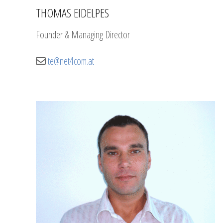
THOMAS EIDELPES
Founder & Managing Director
te@net4com.at