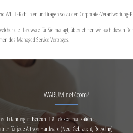
n und WEEE-Richtlinien und tragen so zu den Corporate-Verantwortung
welcher die Hardware für Sie managt, übernehmen wir auch diesen Berei
hmen des Managed Service Vertrages.
WARUM net4com?
hre Erfahrung im Bereich IT & Telekommunikation
rtner für jede Art von Hardware (Neu, Gebraucht, Recycling)